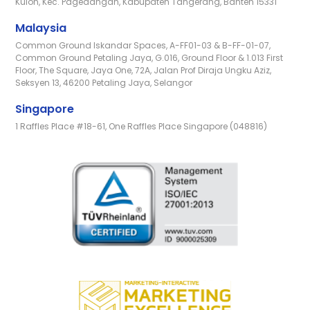
Kulon, Kec. Pagedangan, Kabupaten Tangerang, Banten 15331
Malaysia
Common Ground Iskandar Spaces, A-FF01-03 & B-FF-01-07,
Common Ground Petaling Jaya, G.016, Ground Floor & 1.013 First
Floor, The Square, Jaya One, 72A, Jalan Prof Diraja Ungku Aziz,
Seksyen 13, 46200 Petaling Jaya, Selangor
Singapore
1 Raffles Place #18-61, One Raffles Place Singapore (048816)