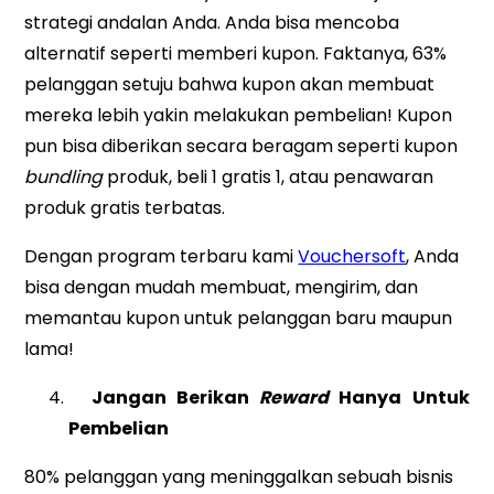
strategi andalan Anda. Anda bisa mencoba
alternatif seperti memberi kupon. Faktanya, 63%
pelanggan setuju bahwa kupon akan membuat
mereka lebih yakin melakukan pembelian! Kupon
pun bisa diberikan secara beragam seperti kupon
bundling
produk, beli 1 gratis 1, atau penawaran
produk gratis terbatas.
Dengan program terbaru kami
Vouchersoft
, Anda
bisa dengan mudah membuat, mengirim, dan
memantau kupon untuk pelanggan baru maupun
lama!
Jangan Berikan
Reward
Hanya Untuk
Pembelian
80% pelanggan yang meninggalkan sebuah bisnis