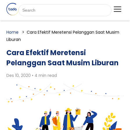
Home
Cara Efektif Meretensi Pelanggan Saat Musim
Liburan
Cara Efektif Meretensi
Pelanggan Saat Musim Liburan
Des 10, 2020 • 4 min read