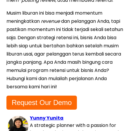
mem-
posting review
, atau membawa
referral
.
Musim liburan ini bisa menjadi momentum
meningkatkan
revenue
dan pelanggan Anda, tapi
pastikan momentum ini tidak terjadi sekali setahun
saja. Dengan strategi retensi ini, bisnis Anda bisa
lebih siap untuk bertahan bahkan setelah musim
liburan usai, agar pelanggan terus kembali secara
jangka panjang. Apa Anda masih bingung cara
memulai program retensi untuk bisnis Anda?
Hubungi kami dan mulailah perjalanan Anda
bersama kami hari ini!
Request Our Demo
Yunny Yunita
A strategic planner with a passion for