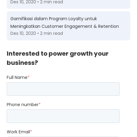
Des 10, 2020 • 2 min read
Gamifikasi dalam Program Loyalty untuk
Meningkatkan Customer Engagement & Retention
Des 10, 2020 • 2 min read
Interested to power growth your
business?
Full Name
*
Phone number
*
Work Email
*