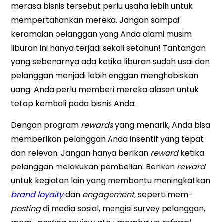
merasa bisnis tersebut perlu usaha lebih untuk
mempertahankan mereka. Jangan sampai
keramaian pelanggan yang Anda alami musim
liburan ini hanya terjadi sekali setahun! Tantangan
yang sebenarnya ada ketika liburan sudah usai dan
pelanggan menjadi lebih enggan menghabiskan
uang. Anda perlu memberi mereka alasan untuk
tetap kembali pada bisnis Anda.
Dengan program
rewards
yang menarik, Anda bisa
memberikan pelanggan Anda insentif yang tepat
dan relevan. Jangan hanya berikan
reward
ketika
pelanggan melakukan pembelian. Berikan
reward
untuk kegiatan lain yang membantu meningkatkan
brand loyalty
dan
engagement
, seperti mem-
posting
di media sosial, mengisi survey pelanggan,