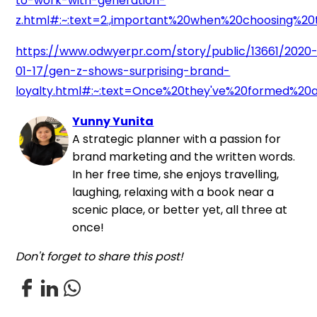
to-work-with-generation-
z.html#:~:text=2.,important%20when%20choosing%20t
https://www.odwyerpr.com/story/public/13661/2020
01-17/gen-z-shows-surprising-brand-
loyalty.html#:~:text=Once%20they've%20formed%2
Yunny Yunita
A strategic planner with a passion for
brand marketing and the written words.
In her free time, she enjoys travelling,
laughing, relaxing with a book near a
scenic place, or better yet, all three at
once!
Don't forget to share this post!