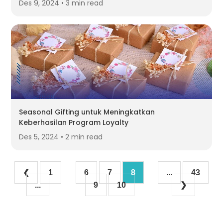
Des 9, 2024 • 3 min read
Seasonal Gifting untuk Meningkatkan
Keberhasilan Program Loyalty
Des 5, 2024 • 2 min read
❮
1
6
7
8
...
43
...
9
10
❯