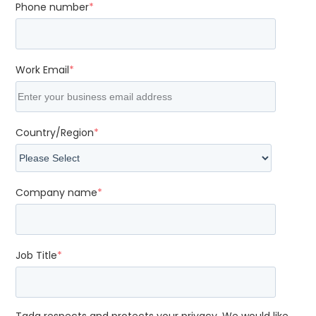
Phone number
*
Work Email
*
Country/Region
*
Company name
*
Job Title
*
Tada respects and protects your privacy. We would like