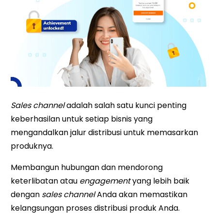
Sales channel
adalah salah satu kunci penting
keberhasilan untuk setiap bisnis yang
mengandalkan jalur distribusi untuk memasarkan
produknya.
Membangun hubungan dan mendorong
keterlibatan atau
engagement
yang lebih baik
dengan
sales channel
Anda akan memastikan
kelangsungan proses distribusi produk Anda.