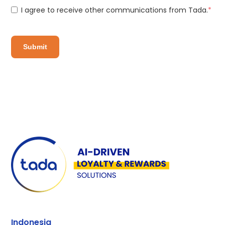
I agree to receive other communications from Tada.
*
Indonesia