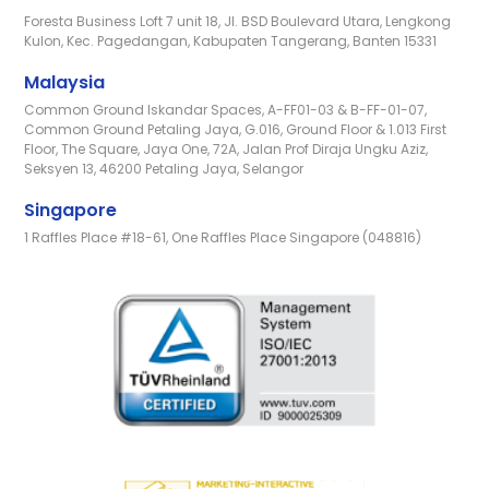
Foresta Business Loft 7 unit 18, Jl. BSD Boulevard Utara, Lengkong
Kulon, Kec. Pagedangan, Kabupaten Tangerang, Banten 15331
Malaysia
Common Ground Iskandar Spaces, A-FF01-03 & B-FF-01-07,
Common Ground Petaling Jaya, G.016, Ground Floor & 1.013 First
Floor, The Square, Jaya One, 72A, Jalan Prof Diraja Ungku Aziz,
Seksyen 13, 46200 Petaling Jaya, Selangor
Singapore
1 Raffles Place #18-61, One Raffles Place Singapore (048816)