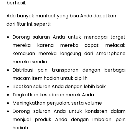
berhasil.
Ada banyak manfaat yang bisa Anda dapatkan
dari fitur ini, seperti:
Dorong saluran Anda untuk mencapai target
mereka karena mereka dapat melacak
kemajuan mereka langsung dari smartphone
mereka sendiri
Distribusi poin transparan dengan berbagai
macam item hadiah untuk dipilih
Libatkan saluran Anda dengan lebih baik
Tingkatkan kesadaran merek Anda
Meningkatkan penjualan, serta volume
Dorong saluran Anda untuk konsisten dalam
menjual produk Anda dengan imbalan poin
hadiah