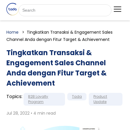
Home
Tingkatkan Transaksi & Engagement Sales
Channel Anda dengan Fitur Target & Achievement
Tingkatkan Transaksi &
Engagement Sales Channel
Anda dengan Fitur Target &
Achievement
Topics:
B2B Loyalty
Tada
Product
Program
Update
Jul 28, 2022 • 4 min read