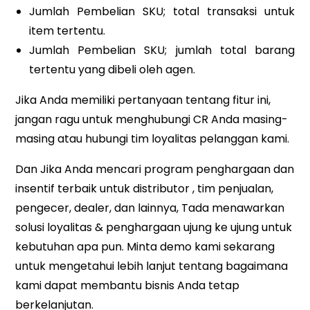
Jumlah Pembelian SKU; total transaksi untuk
item tertentu.
Jumlah Pembelian SKU; jumlah total barang
tertentu yang dibeli oleh agen.
Jika Anda memiliki pertanyaan tentang fitur ini,
jangan ragu untuk menghubungi CR Anda masing-
masing atau hubungi tim loyalitas pelanggan kami.
Dan Jika Anda mencari program penghargaan dan
insentif terbaik untuk distributor , tim penjualan,
pengecer, dealer, dan lainnya, Tada menawarkan
solusi loyalitas & penghargaan ujung ke ujung untuk
kebutuhan apa pun. Minta demo kami sekarang
untuk mengetahui lebih lanjut tentang bagaimana
kami dapat membantu bisnis Anda tetap
berkelanjutan.