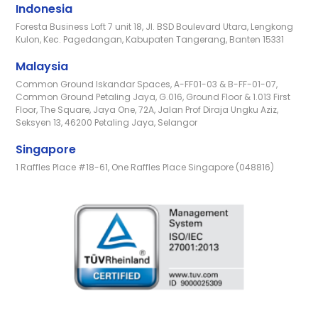
Indonesia
Foresta Business Loft 7 unit 18, Jl. BSD Boulevard Utara, Lengkong
Kulon, Kec. Pagedangan, Kabupaten Tangerang, Banten 15331
Malaysia
Common Ground Iskandar Spaces, A-FF01-03 & B-FF-01-07,
Common Ground Petaling Jaya, G.016, Ground Floor & 1.013 First
Floor, The Square, Jaya One, 72A, Jalan Prof Diraja Ungku Aziz,
Seksyen 13, 46200 Petaling Jaya, Selangor
Singapore
1 Raffles Place #18-61, One Raffles Place Singapore (048816)