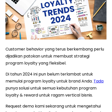
Customer behavior yang terus berkembang perlu
dijadikan patokan untuk membuat strategi
program loyalty yang fleksibel.
Di tahun 2024 ini pun belum terlambat untuk
memulai program loyalty untuk brand Anda.
Tada
punya solusi untuk semua kebutuhan program
loyalty & reward untuk ragam vertical bisnis.
Request demo kami sekarang untuk mengetahui