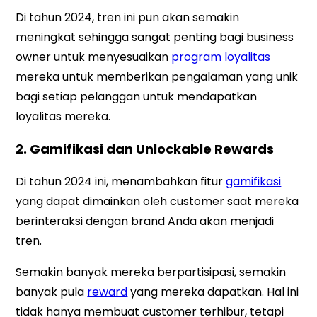
Di tahun 2024, tren ini pun akan semakin
meningkat sehingga sangat penting bagi business
owner untuk menyesuaikan
program loyalitas
mereka untuk memberikan pengalaman yang unik
bagi setiap pelanggan untuk mendapatkan
loyalitas mereka.
2. Gamifikasi dan Unlockable Rewards
Di tahun 2024 ini, menambahkan fitur
gamifikasi
yang dapat dimainkan oleh customer saat mereka
berinteraksi dengan brand Anda akan menjadi
tren.
Semakin banyak mereka berpartisipasi, semakin
banyak pula
reward
yang mereka dapatkan. Hal ini
tidak hanya membuat customer terhibur, tetapi