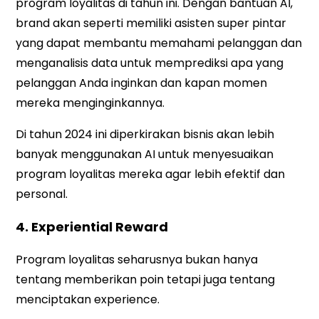
program loyalitas di tahun ini. Dengan bantuan AI,
brand akan seperti memiliki asisten super pintar
yang dapat membantu memahami pelanggan dan
menganalisis data untuk memprediksi apa yang
pelanggan Anda inginkan dan kapan momen
mereka menginginkannya.
Di tahun 2024 ini diperkirakan bisnis akan lebih
banyak menggunakan AI untuk menyesuaikan
program loyalitas mereka agar lebih efektif dan
personal.
4. Experiential Reward
Program loyalitas seharusnya bukan hanya
tentang memberikan poin tetapi juga tentang
menciptakan experience.