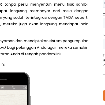
R tanpa perlu menyentuh menu fisik sambil
a dapat langusng membayar dari meja dengan
C
ang sudah terintegrasi dengan TADA, seperti
itu, mereka juga akan langsung mendapat poin
J
ih nyaman dan menciptakan sistem pengumpulan
ard
bagi pelanggan Anda agar mereka semakin
toran Anda di tengah pandemi ini!
T
l
ni.
l