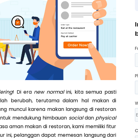
F
P
ering
! Di era
new normal
ini, kita semua pasti
elah berubah, terutama dalam hal makan di
W
ang muncul karena makan langsung di restoran
. Untuk mendukung himbauan
social
dan
physical
a aman makan di restoran, kami memiliki fitur
C
tur ini, pelanggan dapat memesan langsung dari