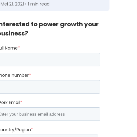
Mei 21, 2021 • 1 min read
Interested to power growth your
business?
ull Name
*
hone number
*
ork Email
*
ountry/Region
*