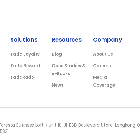
Solutions
Resources
Company
Tada Loyalty
Blog
About Us
Tada Rewards
Case Studies &
Careers
e-Books
Tadakado
Media
News
Coverage
Foresta Business Loft 7 unit 18, Jl. BSD Boulevard Utara, Lengkon
15331