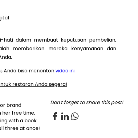
ital
i-hati dalam membuat keputusan pembelian,
adalah memberikan mereka kenyamanan dan
Anda.
ini, Anda bisa menonton
video ini
.
 untuk restoran Anda segera!
Don't forget to share this post!
for brand
 her free time,
xing with a book
all three at once!