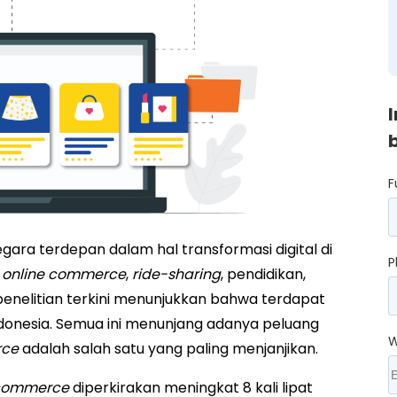
F
egara terdepan dalam hal transformasi digital di
P
m
online commerce
,
ride-sharing
, pendidikan,
u, penelitian terkini menunjukkan bahwa terdapat
 Indonesia. Semua ini menunjang adanya peluang
W
rce
adalah salah satu yang paling menjanjikan.
 commerce
diperkirakan meningkat 8 kali lipat