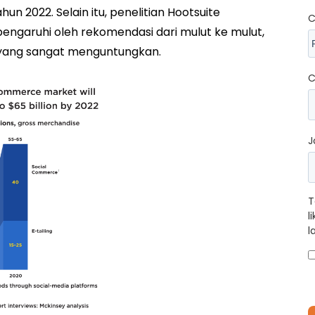
ahun 2022. Selain itu, penelitian Hootsuite
C
pengaruhi oleh rekomendasi dari mulut ke mulut,
 yang sangat menguntungkan.
C
J
T
l
l