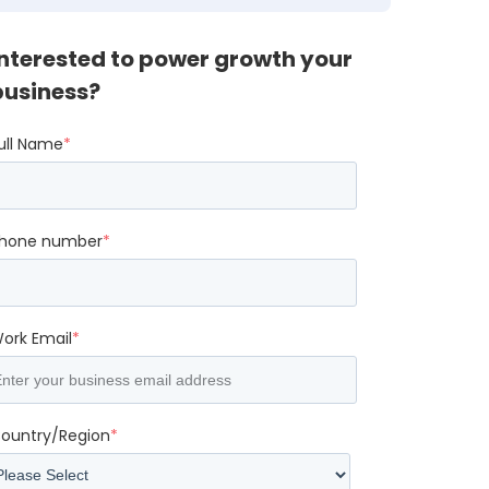
Interested to power growth your
business?
ull Name
*
hone number
*
ork Email
*
ountry/Region
*