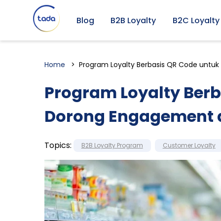
Blog
B2B Loyalty
B2C Loyalty
Home
Program Loyalty Berbasis QR Code untuk
Program Loyalty Berb
Dorong Engagement d
Topics:
B2B Loyalty Program
Customer Loyalty