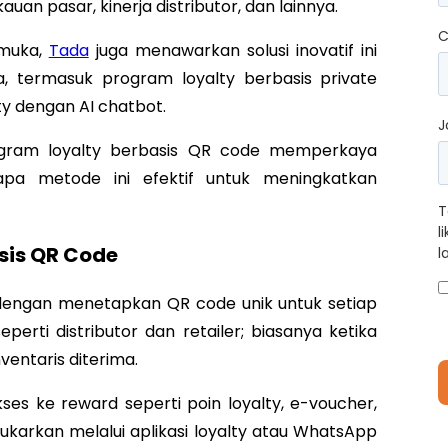
an pasar, kinerja distributor, dan lainnya.
C
emuka,
Tada
juga menawarkan solusi inovatif ini
, termasuk program loyalty berbasis private
y dengan AI chatbot.
J
ogram loyalty berbasis QR code memperkaya
pa metode ini efektif untuk meningkatkan
T
l
sis QR Code
l
 dengan menetapkan QR code unik untuk setiap
perti distributor dan retailer; biasanya ketika
nventaris diterima.
s ke reward seperti poin loyalty, e-voucher,
ukarkan melalui aplikasi loyalty atau WhatsApp