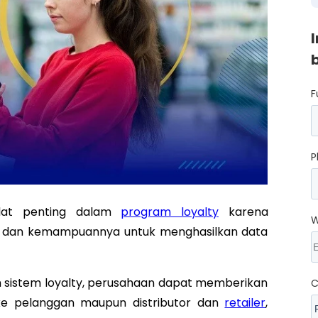
F
P
lat penting dalam
program loyalty
karena
W
a, dan kemampuannya untuk menghasilkan data
 sistem loyalty, perusahaan dapat memberikan
C
k ke pelanggan maupun distributor dan
retailer
,