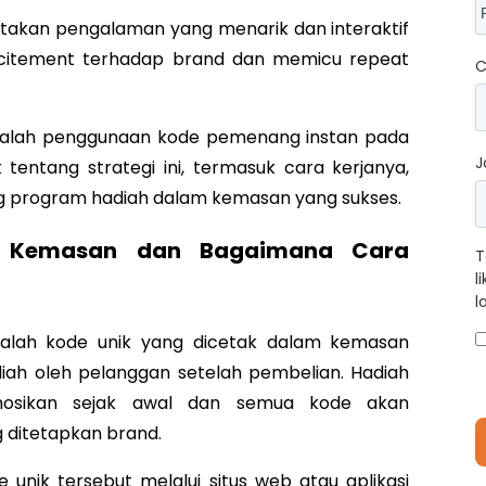
takan pengalaman yang menarik dan interaktif
xcitement terhadap brand dan memicu repeat
C
 adalah penggunaan kode pemenang instan pada
J
tentang strategi ini, termasuk cara kerjanya,
g program hadiah dalam kemasan yang sukses.
m Kemasan dan Bagaimana Cara
T
l
l
alah kode unik yang dicetak dalam kemasan
diah oleh pelanggan setelah pembelian. Hadiah
mosikan sejak awal dan semua kode akan
 ditetapkan brand.
nik tersebut melalui situs web atau aplikasi