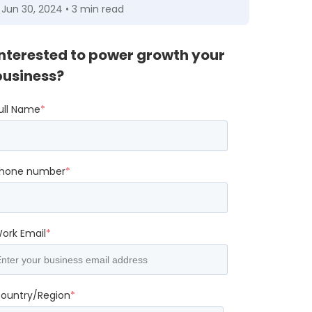
Jun 30, 2024 • 3 min read
Interested to power growth your
business?
ull Name
*
hone number
*
ork Email
*
ountry/Region
*