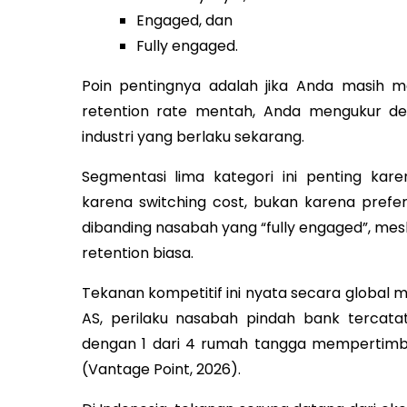
Engaged, dan
Fully engaged.
Poin pentingnya adalah jika Anda masih 
retention rate mentah, Anda mengukur den
industri yang berlaku sekarang.
Segmentasi lima kategori ini penting kare
karena switching cost, bukan karena prefere
dibanding nasabah yang “fully engaged”, mes
retention biasa.
Tekanan kompetitif ini nyata secara global m
AS, perilaku nasabah pindah bank tercatat
dengan 1 dari 4 rumah tangga mempertim
(Vantage Point, 2026).