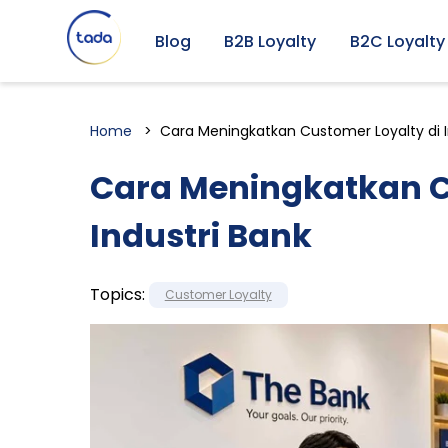
Blog
B2B Loyalty
B2C Loyalty
Home
Cara Meningkatkan Customer Loyalty di I
Cara Meningkatkan C
Industri Bank
Topics:
Customer Loyalty