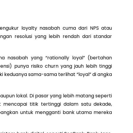
mengukur loyalty nasabah cuma dari NPS atau
gan resolusi yang lebih rendah dari standar
na nasabah yang “rationally loyal” (bertahan
nsi) punya risiko churn yang jauh lebih tinggi
ki keduanya sama-sama terlihat “loyal” di angka
aupun lokal. Di pasar yang lebih matang seperti
 mencapai titik tertinggi dalam satu dekade,
bangkan untuk mengganti bank utama mereka