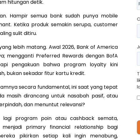
am hitungan detik.
akan. Hampir semua bank sudah punya mobile
C
hant. Ketika produk semakin serupa, customer
ng sulit ditiru.
 yang lebih matang. Awal 2026, Bank of America
J
a; mengganti Preferred Rewards dengan BofA
 tapi pengakuan bahwa program loyalty kini
, bukan sekadar fitur kartu kredit.
T
l
ramnya secara fundamental, ini saat yang tepat
l
da masih dirancang untuk nasabah pasif, atau
rpindah, dan menuntut relevansi?
an lagi program poin atau cashback semata,
njadi primary financial relationship bagi
reka pikirkan setiap kali ingin menabung,