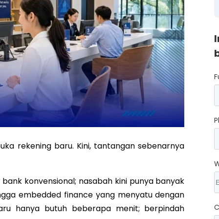
F
P
a rekening baru. Kini, tantangan sebenarnya
W
r bank konvensional; nasabah kini punya banyak
ch, hingga embedded finance yang menyatu dengan
C
 baru hanya butuh beberapa menit; berpindah