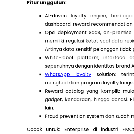
Fitur unggulan:
AI-driven loyalty engine; berbagai
dashboard, reward recommendation en
Opsi deployment SaaS, on-premise 
memiliki regulasi ketat soal data res
Artinya data sensitif pelanggan tida
White-label platform; interface 
sepenuhnya dengan identitas brand 
WhatsApp loyalty
solution; teri
menghadirkan program loyalty langs
Reward catalog yang komplit; mulai
gadget, kendaraan, hingga donasi. Fle
lain.
Fraud prevention system dan sudah m
Cocok untuk:
Enterprise di industri FM