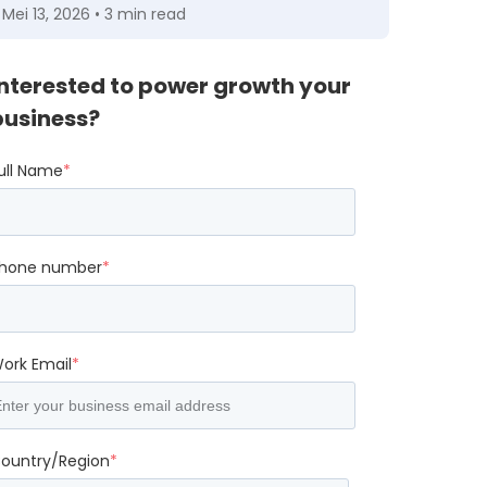
Mei 13, 2026 • 3 min read
Interested to power growth your
business?
ull Name
*
hone number
*
ork Email
*
ountry/Region
*