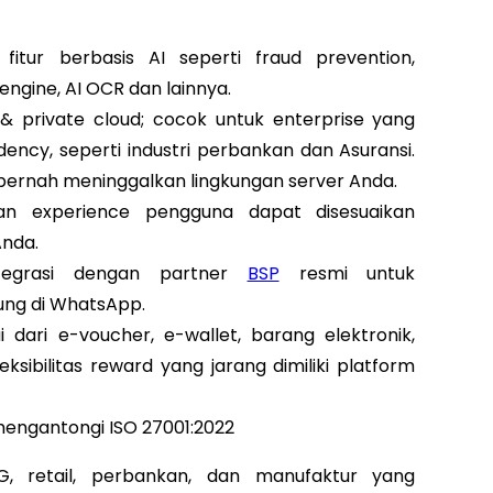
 fitur berbasis AI seperti fraud prevention,
gine, AI OCR dan lainnya.
& private cloud; cocok untuk enterprise yang
idency, seperti industri perbankan dan Asuransi.
k pernah meninggalkan lingkungan server Anda.
dan experience pengguna dapat disesuaikan
Anda.
ntegrasi dengan partner
BSP
resmi untuk
ung di WhatsApp.
 dari e-voucher, e-wallet, barang elektronik,
ksibilitas reward yang jarang dimiliki platform
engantongi ISO 27001:2022
CG, retail, perbankan, dan manufaktur yang