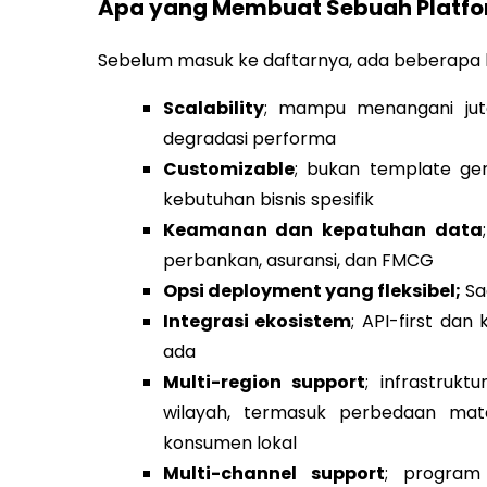
Apa yang Membuat Sebuah Platfor
Sebelum masuk ke daftarnya, ada beberapa kri
Scalability
; mampu menangani juta
degradasi performa
Customizable
; bukan template gen
kebutuhan bisnis spesifik
Keamanan dan kepatuhan data
perbankan, asuransi, dan FMCG
Opsi deployment yang fleksibel;
Sa
Integrasi ekosistem
; API-first da
ada
Multi-region support
; infrastruk
wilayah, termasuk perbedaan mata
konsumen lokal
Multi-channel support
; program