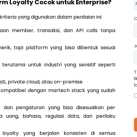
m Loyalty Cocok untuk Enterprise?
teria yang digunakan dalam penilaian ini:
C
an member, transaksi, dan API calls tanpa
J
erik, tapi platform yang bisa dibentuk sesuai
; terutama untuk industri yang sensitif seperti
T
l
aS, private cloud, atau on-premise
l
n kompatibel dengan martech stack yang sudah
tur dan pengaturan yang bisa disesuaikan per
 uang, bahasa, regulasi data, dan perilaku
 loyalty yang berjalan konsisten di semua