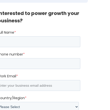
Interested to power growth your
business?
ull Name
*
hone number
*
ork Email
*
ountry/Region
*