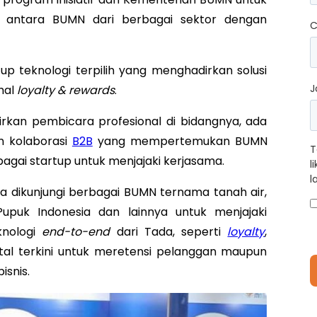
antara BUMN dari berbagai sektor dengan
C
up teknologi terpilih yang menghadirkan solusi
J
hal
loyalty & rewards
.
dirkan pembicara profesional di bidangnya, ada
n kolaborasi
B2B
yang mempertemukan BUMN
T
bagai startup untuk menjajaki kerjasama.
l
l
da dikunjungi berbagai BUMN ternama tanah air,
Pupuk Indonesia dan lainnya untuk menjajaki
knologi
end-to-end
dari Tada, seperti
loyalty
,
ital terkini untuk meretensi pelanggan maupun
isnis.