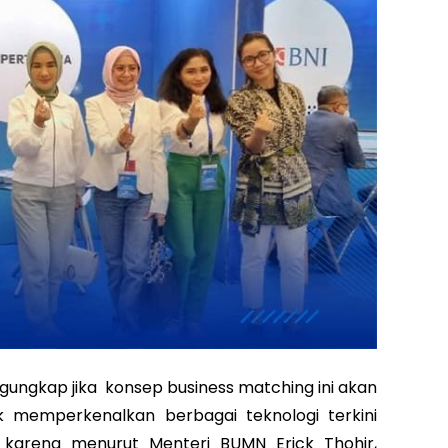
ngungkap jika konsep business matching ini akan
 memperkenalkan berbagai teknologi terkini
 karena menurut Menteri BUMN Erick Thohir,