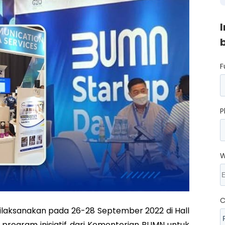
F
P
W
C
ilaksanakan pada 26-28 September 2022 di Hall
 program inisiatif dari Kementerian BUMN untuk