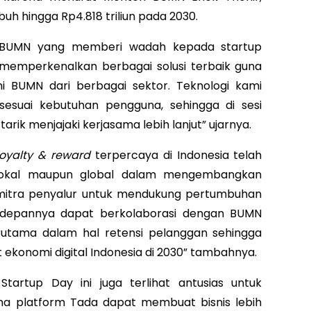
buh hingga Rp4.818 triliun pada 2030.
n BUMN yang memberi wadah kepada startup
n memperkenalkan berbagai solusi terbaik guna
ni BUMN dari berbagai sektor. Teknologi kami
sesuai kebutuhan pengguna, sehingga di sesi
arik menjajaki kerjasama lebih lanjut” ujarnya.
loyalty & reward
terpercaya di Indonesia telah
lokal maupun global dalam mengembangkan
 mitra penyalur untuk mendukung pertumbuhan
kedepannya dapat berkolaborasi dengan BUMN
terutama dalam hal retensi pelanggan sehingga
onomi digital Indonesia di 2030” tambahnya.
tartup Day ini juga terlihat antusias untuk
na platform Tada dapat membuat bisnis lebih