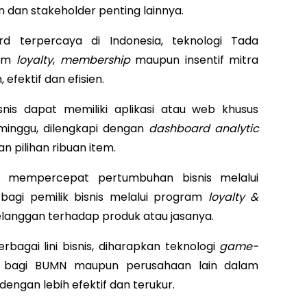
dan stakeholder penting lainnya.
d terpercaya di Indonesia, teknologi Tada
ram
loyalty
,
membership
maupun insentif mitra
efektif dan efisien.
snis dapat memiliki aplikasi atau web khusus
inggu, dilengkapi dengan
dashboard analytic
n pilihan ribuan item.
uk mempercepat pertumbuhan bisnis melalui
 bagi pemilik bisnis melalui program
loyalty &
langgan terhadap produk atau jasanya.
rbagai lini bisnis, diharapkan teknologi
game-
i bagi BUMN maupun perusahaan lain dalam
ngan lebih efektif dan terukur.