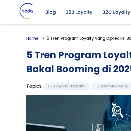
Blog
B2B Loyalty
B2C Loyalty
Home
5 Tren Program Loyalty yang Diprediksi B
5 Tren Program Loyal
Bakal Booming di 202
Topics:
B2B Loyalty Program
Customer Loyalty