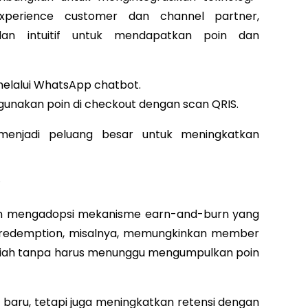
xperience customer dan channel partner,
n intuitif untuk mendapatkan poin dan
melalui WhatsApp chatbot.
nakan poin di checkout dengan scan QRIS.
 menjadi peluang besar untuk meningkatkan
ngan mengadopsi mekanisme earn-and-burn yang
o redemption, misalnya, memungkinkan member
diah tanpa harus menunggu mengumpulkan poin
baru, tetapi juga meningkatkan retensi dengan