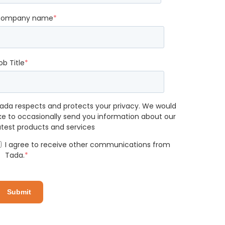
ompany name
*
ob Title
*
ada respects and protects your privacy. We would
ike to occasionally send you information about our
atest products and services
I agree to receive other communications from
Tada.
*