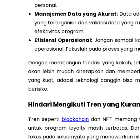
personal.
Manajemen Data yang Akurat:
Data ada
yang terorganisir dan validasi data yang r
efektivitas program.
Efisiensi Operasional:
Jangan sampai kom
operasional. Fokuslah pada proses yang mu
Dengan membangun fondasi yang kokoh, teknol
akan lebih mudah diterapkan dan memberik
yang kuat, adopsi teknologi canggih bisa m
berisiko.
Hindari Mengikuti Tren yang Kura
Tren seperti
blockchain
dan NFT memang ter
untuk program loyalty masih terbatas. Da
fokus pada solusi nyata yang menawarkan nila