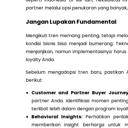
partner melalui opsi penukaran yang banyak, 
Jangan Lupakan Fundamental
Mengikuti tren memang penting, tetapi me
kondisi bisnis bisa menjadi bumerang. Tekn
menjanjikan, namun implementasinya harus
loyalty Anda.
Sebelum mengadopsi tren baru, pastikan
berikut:
Customer and Partner Buyer Journey
partner Anda. Identifikasi momen pent
terlibat lebih dalam dengan program loyal
Behavioral Insights:
Perhatikan perila
memberikan insight berharga untuk 