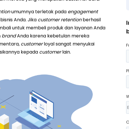
ntion
umumnya terletak pada
engagement
isnis Anda. Jika
customer retention
berhasil
embali untuk membeli produk dan layanan Anda
h
brand
Anda karena kebetulan mereka
ementara,
customer
loyal sangat menyukai
F
sikannya kepada
customer
lain.
P
W
C