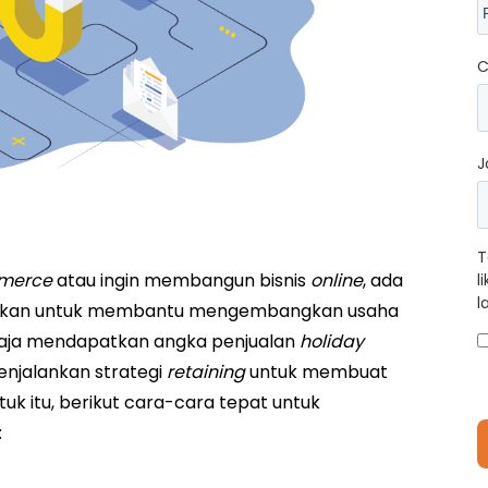
C
J
T
merce
atau ingin membangun bisnis
online
, ada
l
l
sikan untuk membantu mengembangkan usaha
saja mendapatkan angka penjualan
holiday
enjalankan strategi
retaining
untuk membuat
tuk itu, berikut cara-cara tepat untuk
: