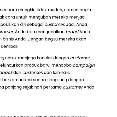
mer
baru mungkin tidak mudah, namun begitu
ak cara untuk mengubah mereka menjadi
osisikan diri sebagai
customer
. Jadi, Anda
stomer
. Anda bisa mengenalkan
brand
Anda
ri bisnis Anda. Dengan begitu mereka akan
 kembali.
ing
untuk menjaga koneksi dengan
customer
.
 meluncurkan produk baru, mencoba
campaign
,
edback
dari
customer
, dan lain-lain.
 berkomunikasi secara langsung dengan
ka panjang sejak hari pertama
customer
Anda