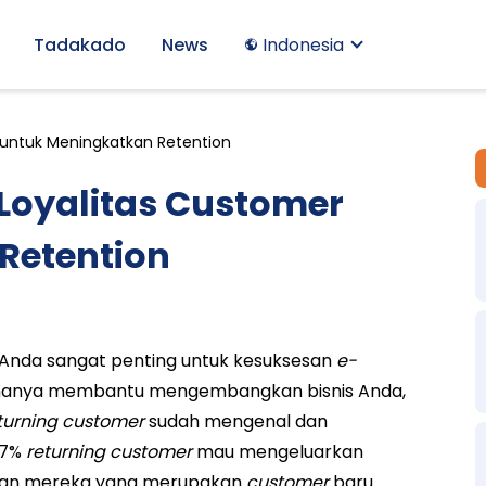
Tadakado
News
Indonesia
untuk Meningkatkan Retention
oyalitas Customer
Retention
Anda sangat penting untuk kesuksesan
e-
k hanya membantu mengembangkan bisnis Anda,
turning customer
sudah mengenal dan
67%
returning customer
mau mengeluarkan
gkan mereka yang merupakan
customer
baru.