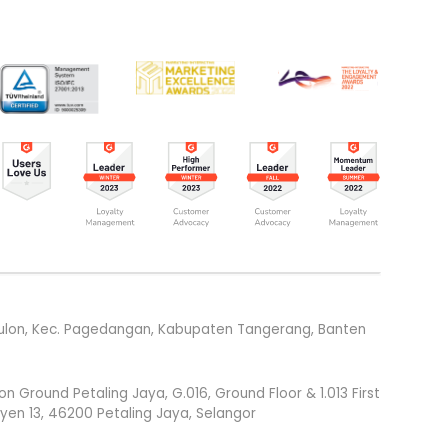
g Kulon, Kec. Pagedangan, Kabupaten Tangerang, Banten
round Petaling Jaya, G.016, Ground Floor & 1.013 First
syen 13, 46200 Petaling Jaya, Selangor