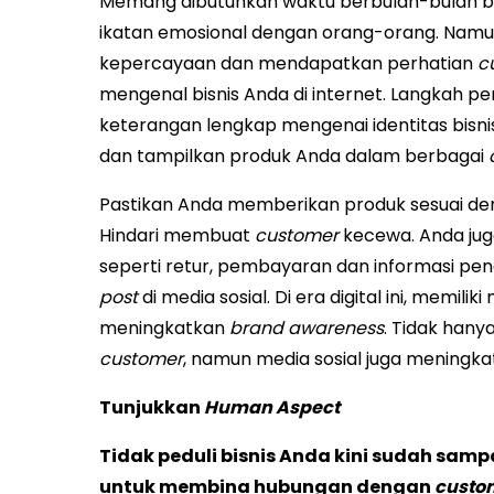
Memang dibutuhkan waktu berbulan-bulan ba
ikatan emosional dengan orang-orang. Namun
kepercayaan dan mendapatkan perhatian
c
mengenal bisnis Anda di internet. Langkah 
keterangan lengkap mengenai identitas bisni
dan tampilkan produk Anda dalam berbagai
Pastikan Anda memberikan produk sesuai den
Hindari membuat
customer
kecewa. Anda jug
seperti retur, pembayaran dan informasi pengi
post
di media sosial. Di era digital ini, memi
meningkatkan
brand awareness
. Tidak han
customer
, namun media sosial juga meningka
Tunjukkan
Human Aspect
Tidak peduli bisnis Anda kini sudah samp
untuk membina hubungan dengan
custo