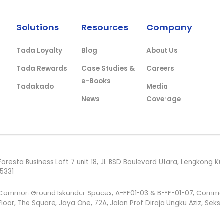
Solutions
Resources
Company
Tada Loyalty
Blog
About Us
Tada Rewards
Case Studies &
Careers
e-Books
Tadakado
Media
News
Coverage
Foresta Business Loft 7 unit 18, Jl. BSD Boulevard Utara, Lengkon
15331
Common Ground Iskandar Spaces, A-FF01-03 & B-FF-01-07, Common G
Floor, The Square, Jaya One, 72A, Jalan Prof Diraja Ungku Aziz, Sek