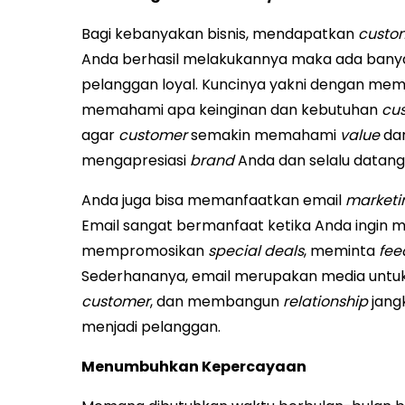
Bagi kebanyakan bisnis, mendapatkan
custo
Anda berhasil melakukannya maka ada bany
pelanggan loyal. Kuncinya yakni dengan memp
memahami apa keinginan dan kebutuhan
cu
agar
customer
semakin memahami
value
da
mengapresiasi
brand
Anda dan selalu datang
Anda juga bisa memanfaatkan email
market
Email sangat bermanfaat ketika Anda ingin
mempromosikan
special deals
, meminta
fe
Sederhananya, email merupakan media untuk
customer
, dan membangun
relationship
jang
menjadi pelanggan.
Menumbuhkan Kepercayaan