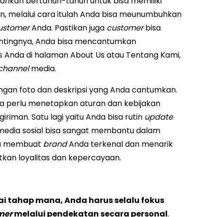
hkan bertahun-tahun untuk bisa memiliki
, melalui cara itulah Anda bisa meunumbuhkan
ustomer
Anda. Pastikan juga
customer
bisa
pentingnya, Anda bisa mencantumkan
s Anda di halaman About Us atau Tentang Kami,
channel
media.
gan foto dan deskripsi yang Anda cantumkan.
a perlu menetapkan aturan dan kebijakan
riman. Satu lagi yaitu Anda bisa rutin
update
liki media sosial bisa sangat membantu dalam
ya membuat
brand
Anda terkenal dan menarik
tkan loyalitas dan kepercayaan.
ai tahap mana, Anda harus selalu fokus
mer
melalui pendekatan secara personal
.