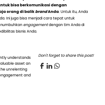
 untuk bisa berkomunikasi dengan
ja orang di balik
brand
Anda
. Untuk itu, Anda
. Ini juga bisa menjadi cara tepat untuk
menumbuhkan
engagement
dengan tim Anda di
ibilitas bisnis Anda.
Don't forget to share this post!
ently understands
valuable asset an
the unrelenting
, engagement and