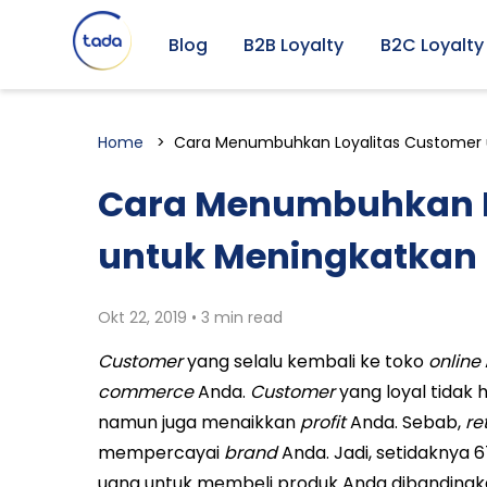
Blog
B2B Loyalty
B2C Loyalty
Home
Cara Menumbuhkan Loyalitas Customer 
Cara Menumbuhkan L
untuk Meningkatkan 
Okt 22, 2019 • 3 min read
Customer
yang selalu kembali ke toko
online
commerce
Anda.
Customer
yang loyal tida
namun juga menaikkan
profit
Anda. Sebab,
re
mempercayai
brand
Anda. Jadi, setidaknya 
uang untuk membeli produk Anda dibandin