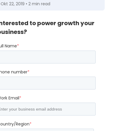
Okt 22, 2019 • 2 min read
Interested to power growth your
business?
ull Name
*
hone number
*
ork Email
*
ountry/Region
*