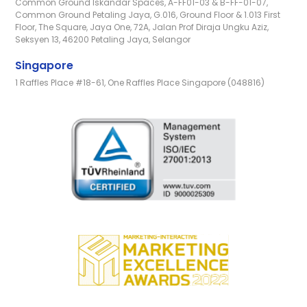
Common Ground Iskandar Spaces, A-FF01-03 & B-FF-01-07,
Common Ground Petaling Jaya, G.016, Ground Floor & 1.013 First
Floor, The Square, Jaya One, 72A, Jalan Prof Diraja Ungku Aziz,
Seksyen 13, 46200 Petaling Jaya, Selangor
Singapore
1 Raffles Place #18-61, One Raffles Place Singapore (048816)