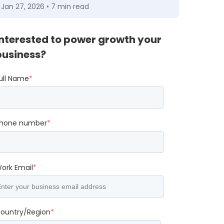
Jan 27, 2026 • 7 min read
Interested to power growth your
business?
ull Name
*
hone number
*
ork Email
*
ountry/Region
*