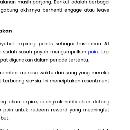
jalanan masih panjang. Berikut adalah berbagai
gabung akhirnya berhenti engage atau leave
nakan
ebut expiring points sebagai frustration #1
an sudah susah payah mengumpulkan
poin
, tapi
mpat digunakan dalam periode tertentu.
h, member merasa waktu dan uang yang mereka
 terbuang sia-sia. Ini menciptakan resentment
g akan expire, seringkali notification datang
 poin untuk redeem reward yang meaningful,
but.