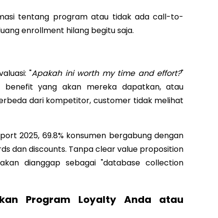
rmasi tentang program atau tidak ada call-to-
uang enrollment hilang begitu saja.
luasi: "
Apakah ini worth my time and effort?
"
an benefit yang akan mereka dapatkan, atau
berbeda dari kompetitor, customer tidak melihat
eport 2025, 69.8% konsumen bergabung dengan
rds dan discounts. Tanpa clear value proposition
akan dianggap sebagai "database collection
lkan Program Loyalty Anda atau