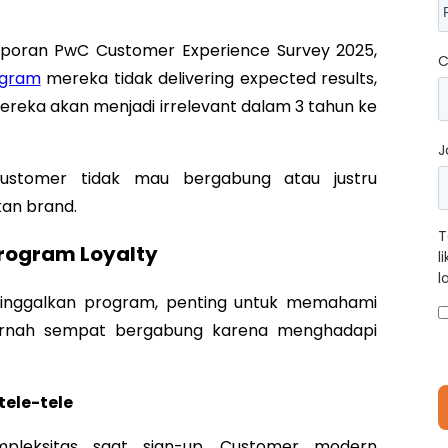
laporan PwC Customer Experience Survey 2025,
C
ogram
mereka tidak delivering expected results,
reka akan menjadi irrelevant dalam 3 tahun ke
J
ustomer tidak mau bergabung atau justru
an brand.
T
Program Loyalty
l
l
ggalkan program, penting untuk memahami
rnah sempat bergabung karena menghadapi
tele-tele
mpleksitas saat sign-up. Customer modern