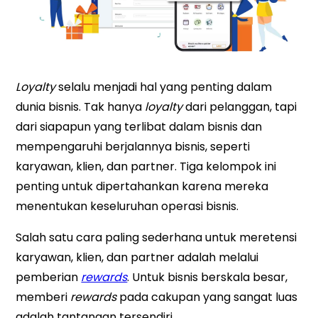
Loyalty
selalu menjadi hal yang penting dalam
dunia bisnis. Tak hanya
loyalty
dari pelanggan, tapi
dari siapapun yang terlibat dalam bisnis dan
mempengaruhi berjalannya bisnis, seperti
karyawan, klien, dan partner. Tiga kelompok ini
penting untuk dipertahankan karena mereka
menentukan keseluruhan operasi bisnis.
Salah satu cara paling sederhana untuk meretensi
karyawan, klien, dan partner adalah melalui
pemberian
rewards
. Untuk bisnis berskala besar,
memberi
rewards
pada cakupan yang sangat luas
adalah tantangan tersendiri.