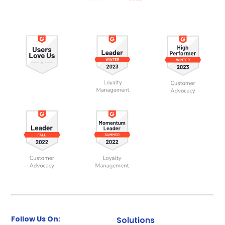
Follow Us On:
Solutions