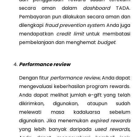
secara aman dalam
dashboard
TADA.
Pembayaran pun dilakukan secara aman dan
dilengkapi
fraud prevention system
. Anda juga
mendapatkan
credit limit
untuk membatasi
pembelanjaan dan menghemat
budget
.
Performance review
Dengan fitur
performance review
, Anda dapat
mengevaluasi keberhasilan program rewards.
Anda dapat melihat jumlah e-gift yang telah
dikirimkan, digunakan, ataupun sudah
melewati masa kadaluarsa sebelum
digunakan. Jika menemukan
expired rewards
yang lebih banyak daripada
used rewards
,