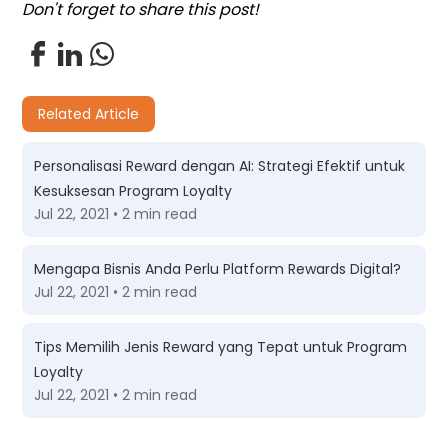
Don't forget to share this post!
Related Article
Personalisasi Reward dengan AI: Strategi Efektif untuk
Kesuksesan Program Loyalty
Jul 22, 2021 • 2 min read
Mengapa Bisnis Anda Perlu Platform Rewards Digital?
Jul 22, 2021 • 2 min read
Tips Memilih Jenis Reward yang Tepat untuk Program
Loyalty
Jul 22, 2021 • 2 min read