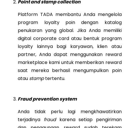
Point and stamp collection
Platform TADA membantu Anda mengelola
program loyalty poin dengan katalog
penukaran yang global. Jika Anda memiliki
digital corporate card atau bentuk program
loyalty lainnya bagi karyawan, klien atau
partner, Anda dapat menggunakan reward
marketplace kami untuk memberikan reward
saat mereka berhasil mengumpulkan poin
atau
stamp
tertentu.
Fraud prevention system
Anda tidak perlu lagi mengkhawatirkan
terjadinya
fraud
karena setiap pengiriman
dan penggunaan reward sudah terekam