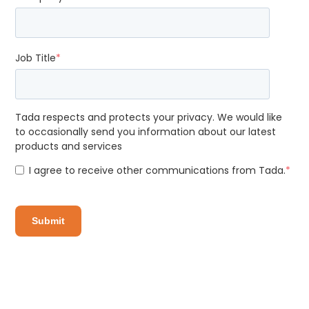
Job Title
*
Tada respects and protects your privacy. We would like
to occasionally send you information about our latest
products and services
I agree to receive other communications from Tada.
*