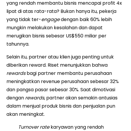
yang rendah membantu bisnis mencapai profit
4x
lipat
di atas rata-rata? Bukan hanya itu, pekerja
yang tidak ter-
engage
dengan baik
60% lebih
mungkin
melakukan kesalahan dan dapat
merugikan bisnis sebesar US$550 miliar per
tahunnya.
Selain itu, partner atau klien juga penting untuk
diberikan reward.
Riset
menunjukkan bahwa
rewards
bagi partner membantu perusahaan
meningkatkan revenue perusahaan sebesar 32%
dan pangsa pasar sebesar 30%. Saat dimotivasi
dengan
rewards
, partner akan semakin antusias
dalam menjual produk bisnis dan penjualan pun
akan meningkat.
Turnover rate
karyawan yang rendah