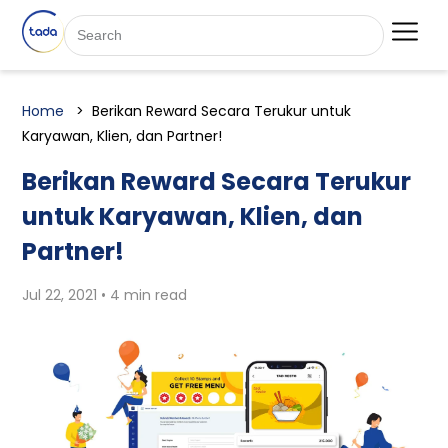
Home
Berikan Reward Secara Terukur untuk
Karyawan, Klien, dan Partner!
Berikan Reward Secara Terukur
untuk Karyawan, Klien, dan
Partner!
Jul 22, 2021 • 4 min read