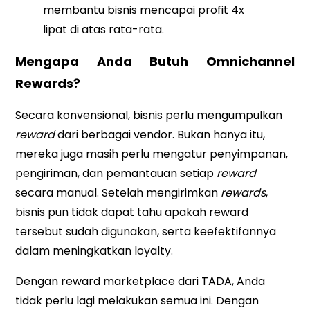
membantu bisnis mencapai profit 4x
lipat di atas rata-rata.
Mengapa Anda Butuh Omnichannel
Rewards?
Secara konvensional, bisnis perlu mengumpulkan
reward
dari berbagai vendor. Bukan hanya itu,
mereka juga masih perlu mengatur penyimpanan,
pengiriman, dan pemantauan setiap
reward
secara manual. Setelah mengirimkan
rewards
,
bisnis pun tidak dapat tahu apakah reward
tersebut sudah digunakan, serta keefektifannya
dalam meningkatkan loyalty.
Dengan reward marketplace dari TADA, Anda
tidak perlu lagi melakukan semua ini. Dengan