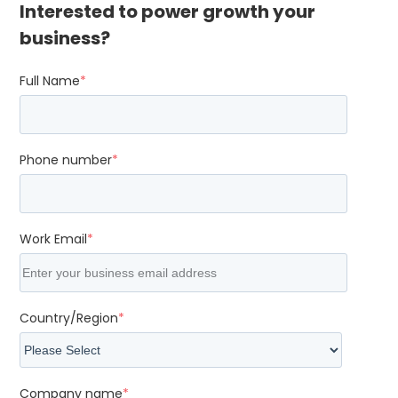
Interested to power growth your
business?
Full Name
*
Phone number
*
Work Email
*
Country/Region
*
Company name
*