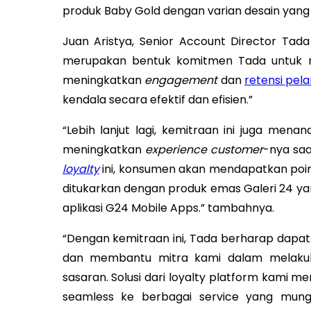
produk Baby Gold dengan varian desain yang
Juan Aristya, Senior Account Director Tad
merupakan bentuk komitmen Tada untuk me
meningkatkan
engagement
dan
retensi pel
kendala secara efektif dan efisien.”
“Lebih lanjut lagi, kemitraan ini juga menan
meningkatkan
experience customer
-nya sa
loyalty
ini, konsumen akan mendapatkan poin u
ditukarkan dengan produk emas Galeri 24 ya
aplikasi G24 Mobile Apps.” tambahnya.
“Dengan kemitraan ini, Tada berharap dapa
dan membantu mitra kami dalam melakuk
sasaran. Solusi dari loyalty platform kami
seamless ke berbagai service yang mungk