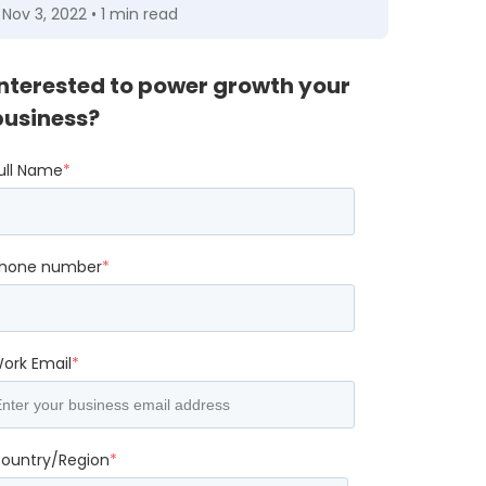
Nov 3, 2022 • 1 min read
Interested to power growth your
business?
ull Name
*
hone number
*
ork Email
*
ountry/Region
*