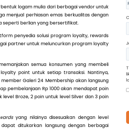
bentuk logam mulia dari berbagai vendor untuk
juga menjual perhiasan emas berkualitas dengan
C
a seperti berlian yang bersertifikat.
form penyedia solusi program loyalty, rewards
bagai partner untuk meluncurkan program loyalty
J
ebih memanjakan semua konsumen yang membeli
T
alty point untuk setiap transaksi. Nantinya,
l
i member Galeri 24 Membership akan langsung
l
setiap pembelanjaan Rp 1000 akan mendapat poin
level Broze, 2 poin untuk level Silver dan 3 poin
ewards
yang nilainya disesuaikan dengan level
dapat ditukarkan langsung dengan berbagai