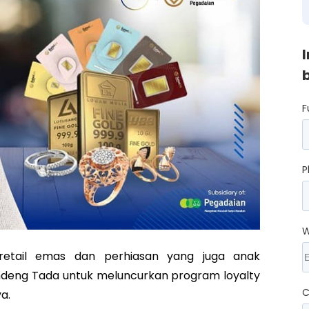
F
P
W
etail emas dan perhiasan yang juga anak
deng Tada untuk meluncurkan program loyalty
C
ya.