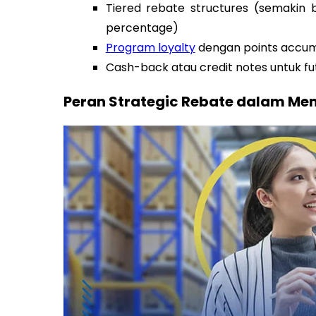
Tiered rebate structures (semakin 
percentage)
Program loyalty
dengan points accum
Cash-back atau credit notes untuk f
Peran Strategic Rebate dalam Mem