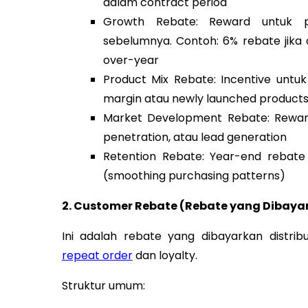
dalam contract period
Growth Rebate: Reward untuk p
sebelumnya. Contoh: 6% rebate jika
over-year
Product Mix Rebate: Incentive untu
margin atau newly launched product
Market Development Rebate: Reward 
penetration, atau lead generation
Retention Rebate: Year-end rebate
(smoothing purchasing patterns)
2. Customer Rebate (Rebate yang Dibaya
Ini adalah rebate yang dibayarkan distr
repeat order
dan loyalty.
Struktur umum: