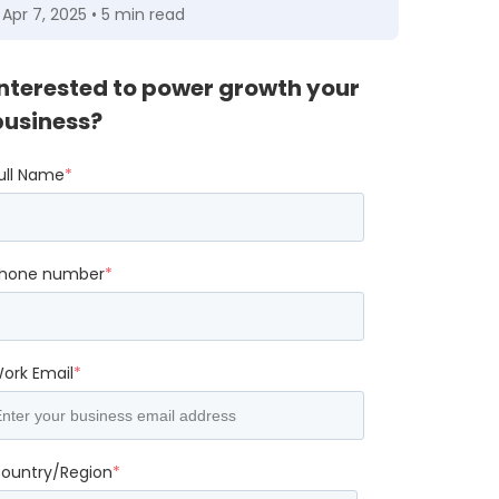
Apr 7, 2025 • 5 min read
Interested to power growth your
business?
ull Name
*
hone number
*
ork Email
*
ountry/Region
*