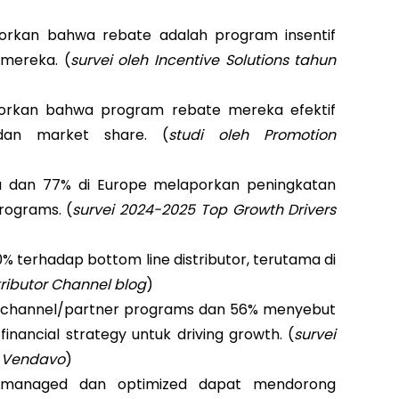
rkan bahwa rebate adalah program insentif
 mereka. (
survei oleh Incentive Solutions tahun
orkan bahwa program rebate mereka efektif
dan market share. (
studi oleh Promotion
a dan 77% di Europe melaporkan peningkatan
rograms. (
survei 2024-2025 Top Growth Drivers
% terhadap bottom line distributor, terutama di
tributor Channel blog
)
g channel/partner programs dan 56% menyebut
nancial strategy untuk driving growth. (
survei
t Vendavo
)
 managed dan optimized dapat mendorong