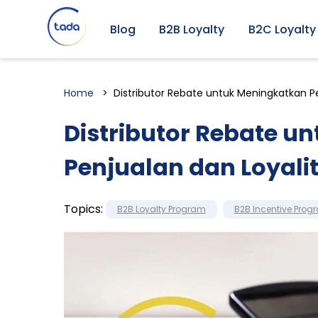
Blog
B2B Loyalty
B2C Loyalty
Home
Distributor Rebate untuk Meningkatkan Pe
Distributor Rebate u
Penjualan dan Loyali
Topics:
B2B Loyalty Program
B2B Incentive Prog