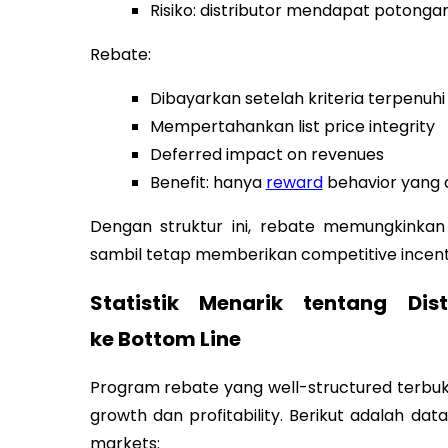
Risiko: distributor mendapat potong
Rebate:
Dibayarkan setelah kriteria terpenuhi
Mempertahankan list price integrity
Deferred impact on revenues
Benefit: hanya
reward
behavior yang a
Dengan struktur ini, rebate memungkinkan 
sambil tetap memberikan competitive incenti
Statistik Menarik tentang Di
ke Bottom Line
Program rebate yang well-structured terbuk
growth dan profitability. Berikut adalah dat
markets: