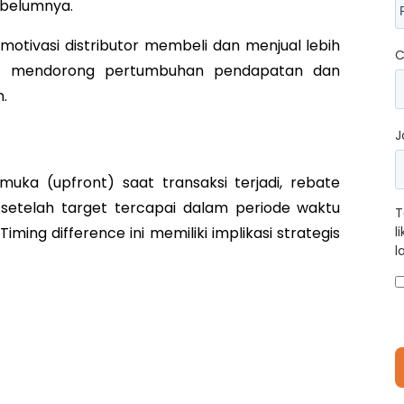
ebelumnya.
motivasi distributor membeli dan menjual lebih
C
at mendorong pertumbuhan pendapatan dan
.
J
uka (upfront) saat transaksi terjadi, rebate
 setelah target tercapai dalam periode waktu
T
iming difference ini memiliki implikasi strategis
l
l