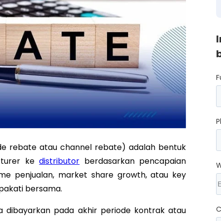
F
P
rade rebate atau channel rebate) adalah bentuk
acturer ke
distributor
berdasarkan pencapaian
W
lume penjualan, market share growth, atau key
epakati bersama.
C
nya dibayarkan pada akhir periode kontrak atau