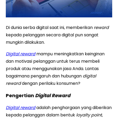
Di dunia serba digital saat ini, memberikan
reward
kepada pelanggan secara digital pun sangat
mungkin dilakukan.
Digital reward
mampu meningkatkan keinginan
dan motivasi pelanggan untuk terus membeli
produk atau menggunakan jasa Anda. Lantas
bagaimana pengaruh dan hubungan
digital
reward
dengan perilaku konsumen?
Pengertian
Digital Reward
Digital reward
adalah penghargaan yang diberikan
kepada pelanggan dalam bentuk
loyalty point
,