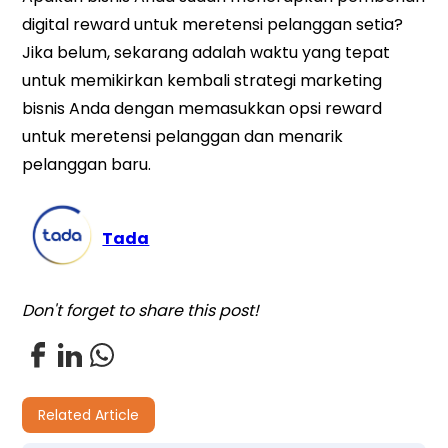
digital reward untuk meretensi pelanggan setia?
Jika belum, sekarang adalah waktu yang tepat
untuk memikirkan kembali strategi marketing
bisnis Anda dengan memasukkan opsi reward
untuk meretensi pelanggan dan menarik
pelanggan baru.
Tada
Don't forget to share this post!
Related Article