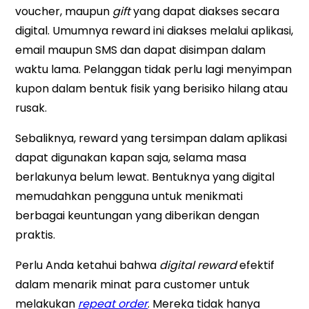
voucher, maupun
gift
yang dapat diakses secara
digital. Umumnya reward ini diakses melalui aplikasi,
email maupun SMS dan dapat disimpan dalam
waktu lama. Pelanggan tidak perlu lagi menyimpan
kupon dalam bentuk fisik yang berisiko hilang atau
rusak.
Sebaliknya, reward yang tersimpan dalam aplikasi
dapat digunakan kapan saja, selama masa
berlakunya belum lewat. Bentuknya yang digital
memudahkan pengguna untuk menikmati
berbagai keuntungan yang diberikan dengan
praktis.
Perlu Anda ketahui bahwa
digital reward
efektif
dalam menarik minat para customer untuk
melakukan
repeat order
. Mereka tidak hanya