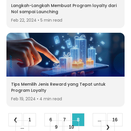
Langkah-Langkah Membuat Program loyalty dari
Nol sampai Launching
Feb 22, 2024 • 5 min read
Tips Memilih Jenis Reward yang Tepat untuk
Program Loyalty
Feb 19, 2024 • 4 min read
❮
1
6
7
8
...
16
...
9
10
❯