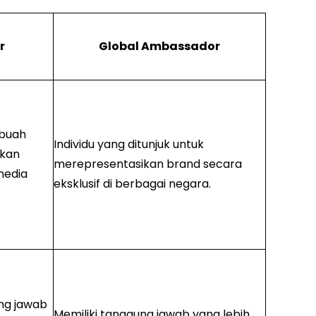
r
Global Ambassador
ebuah
Individu yang ditunjuk untuk
ikan
merepresentasikan brand secara
media
eksklusif di berbagai negara.
ng jawab
Memiliki tanggung jawab yang lebih