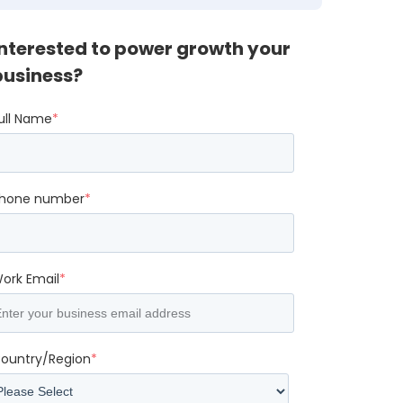
Interested to power growth your
business?
ull Name
*
hone number
*
ork Email
*
ountry/Region
*