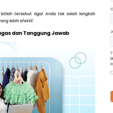
C
 istilah tersebut agar Anda tak salah langkah
g lebih efektif.
J
Tugas dan Tanggung Jawab
T
l
l