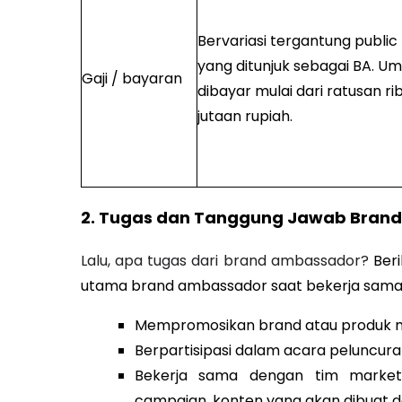
Bervariasi tergantung public 
yang ditunjuk sebagai BA. 
Gaji / bayaran
dibayar mulai dari ratusan ri
jutaan rupiah.
2. Tugas dan Tanggung Jawab Bran
Lalu, apa tugas dari brand ambassador?
Ber
utama brand ambassador saat bekerja sama
Mempromosikan brand atau produk mel
Berpartisipasi dalam acara peluncur
Bekerja sama dengan tim market
campaign, konten yang akan dibuat da