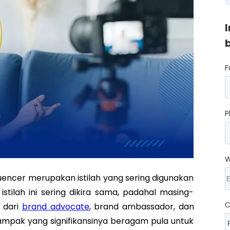
F
P
W
uencer merupakan istilah yang sering digunakan
istilah ini sering dikira sama, padahal masing-
C
i dari
brand advocate
, brand ambassador, dan
dampak yang signifikansinya beragam pula untuk