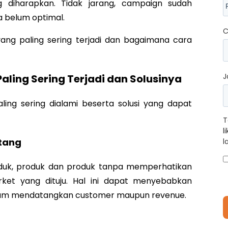
 diharapkan. Tidak jarang, campaign sudah
ya belum optimal.
C
ang paling sering terjadi dan bagaimana cara
J
ling Sering Terjadi dan Solusinya
ing sering dialami beserta solusi yang dapat
T
l
atang
l
duk, produk dan produk tanpa memperhatikan
rket yang dituju. Hal ini dapat menyebabkan
alam mendatangkan customer maupun revenue.