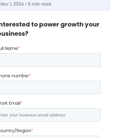
Nov 1, 2024 • 5 min read
Interested to power growth your
business?
ull Name
*
hone number
*
ork Email
*
ountry/Region
*