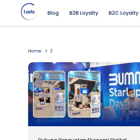
Blog
B2B Loyalty
B2C Loyalty
Home
3