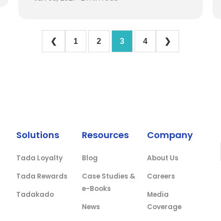
❮
1
2
3
4
❯
Solutions
Resources
Company
Tada Loyalty
Blog
About Us
Tada Rewards
Case Studies &
Careers
e-Books
Tadakado
Media
News
Coverage