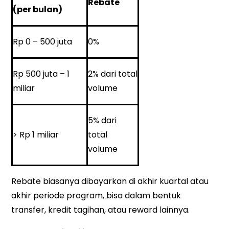
Rebate
(per bulan)
Rp 0 – 500 juta
0%
Rp 500 juta – 1
2% dari total
miliar
volume
5% dari
> Rp 1 miliar
total
volume
Rebate biasanya dibayarkan di akhir kuartal atau
akhir periode program, bisa dalam bentuk
transfer, kredit tagihan, atau reward lainnya.