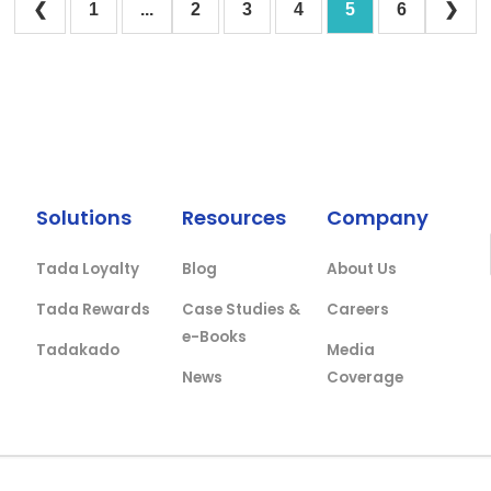
❮
1
...
2
3
4
5
6
❯
Solutions
Resources
Company
Tada Loyalty
Blog
About Us
Tada Rewards
Case Studies &
Careers
e-Books
Tadakado
Media
News
Coverage