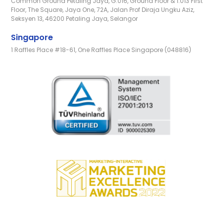
Common Ground Petaling Jaya, G.016, Ground Floor & 1.013 First
Floor, The Square, Jaya One, 72A, Jalan Prof Diraja Ungku Aziz,
Seksyen 13, 46200 Petaling Jaya, Selangor
Singapore
1 Raffles Place #18-61, One Raffles Place Singapore (048816)